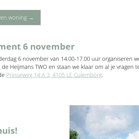
jven woning →
ment 6 november
erdag 6 november van 14.00-17.00 uur organiseren w
 de Heijmans TWO en staan we klaar om al je vragen 
 de
Prijsseweg 14 A 3, 4105 LE Culemborg
.
huis!