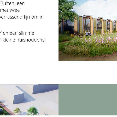
Buiten: een
 met twee
verrassend fijn om in
² en een slimme
or kleine huishoudens.
Fase 3B in h