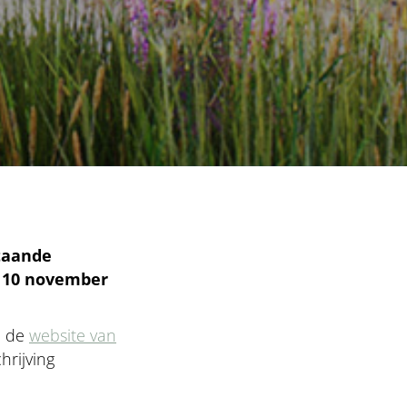
staande
10 november
p de
website van
hrijving