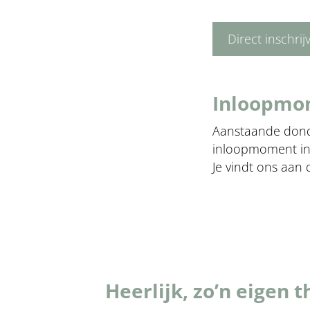
Direct inschri
Inloopmo
Aanstaande dond
inloopmoment in
Je vindt ons aan
Heerlijk, zo’n eigen t