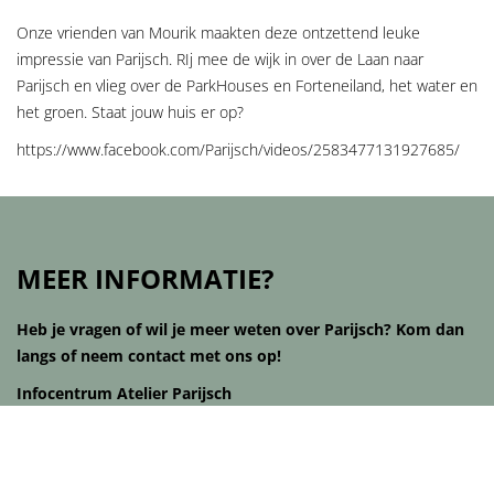
Onze vrienden van Mourik maakten deze ontzettend leuke
impressie van Parijsch. RIj mee de wijk in over de Laan naar
Parijsch en vlieg over de ParkHouses en Forteneiland, het water en
het groen. Staat jouw huis er op?
https://www.facebook.com/Parijsch/videos/2583477131927685/
MEER INFORMATIE?
Heb je vragen of wil je meer weten over Parijsch? Kom dan
langs of neem contact met ons op!
Infocentrum Atelier Parijsch
E-mail:
info@parijsch.nl
Adres: Prijsseweg 14 A3, 4105 LE in Culemborg
Voor het maken van een afspraak kun je ons een e-mail sturen via